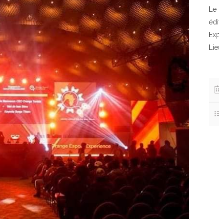
Le
édi
Ex
Lie