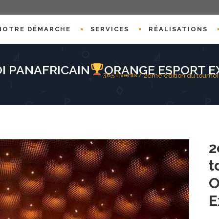
NOTRE DÉMARCHE
SERVICES
RÉALISATIONS
I PANAFRICAIN
ORANGE ESPORT EX
365 Events
/
2eme édition du tournoi
2
t
O
E