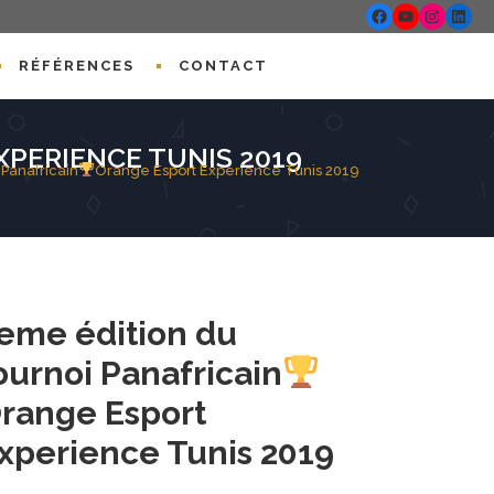
Facebook
YouTube
Instagr
Linke
RÉFÉRENCES
CONTACT
PERIENCE TUNIS 2019
 Panafricain
Orange Esport Experience Tunis 2019
eme édition du
ournoi Panafricain
range Esport
xperience Tunis 2019