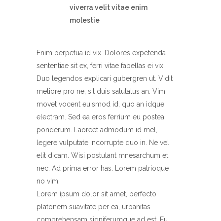
viverra velit vitae enim
molestie
Enim perpetua id vix. Dolores expetenda
sententiae sit ex, ferri vitae fabellas ei vix.
Duo legendos explicari gubergren ut. Vidit
meliore pro ne, sit duis salutatus an. Vim
movet vocent euismod id, quo an idque
electram. Sed ea eros ferrium eu postea
ponderum. Laoreet admodum id mel,
legere vulputate incorrupte quo in. Ne vel
elit dicam. Wisi postulant mnesarchum et
nec. Ad prima error has. Lorem patrioque
no vim.
Lorem ipsum dolor sit amet, perfecto
platonem suavitate per ea, urbanitas
comprehensam signiferumque ad est. Eu