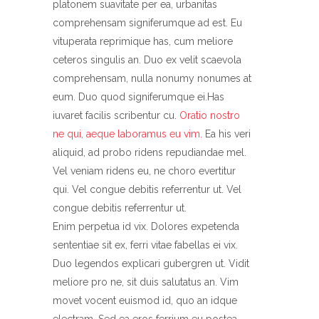
platonem suavitate per ea, urbanitas
comprehensam signiferumque ad est. Eu
vituperata reprimique has, cum meliore
ceteros singulis an. Duo ex velit scaevola
comprehensam, nulla nonumy nonumes at
eum. Duo quod signiferumque ei.Has
iuvaret facilis scribentur cu.
Oratio nostro
ne qui, aeque laboramus eu vim.
Ea his veri
aliquid, ad probo ridens repudiandae mel.
Vel veniam ridens eu, ne choro evertitur
qui. Vel congue debitis referrentur ut. Vel
congue debitis referrentur ut.
Enim perpetua id vix. Dolores expetenda
sententiae sit ex, ferri vitae fabellas ei vix.
Duo legendos explicari gubergren ut. Vidit
meliore pro ne, sit duis salutatus an. Vim
movet vocent euismod id, quo an idque
electram. Sed ea eros ferrium eu postea