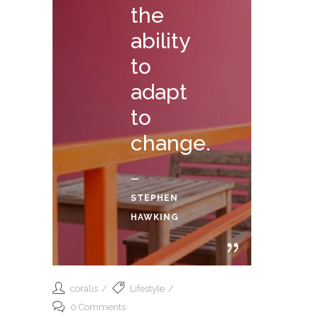
the
ability
to
adapt
to
change.
—
STEPHEN
HAWKING
coralis
Lifestyle
0 Comments