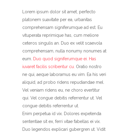
Lorem ipsum dolor sit amet, perfecto
platonem suavitate per ea, urbanitas
comprehensam signiferumque ad est. Eu
vituperata reprimique has, cum meliore
ceteros singulis an. Duo ex velit scaevola
comprehensam, nulla nonumy nonumes at
eum.
Duo quod signiferumque ei. Has
iuvaret facilis scribentur cu.
Oratio nostro
ne qui, aeque laboramus eu vim. Ea his veri
aliquid, ad probo ridens repudiandae mel.
Vel veniam ridens eu, ne choro evertitur
qui. Vel congue debitis referrentur ut. Vel
congue debitis referrentur ut.
Enim perpetua id vix. Dolores expetenda
sententiae sit ex, ferri vitae fabellas ei vix.
Duo legendos explicari gubergren ut. Vidit