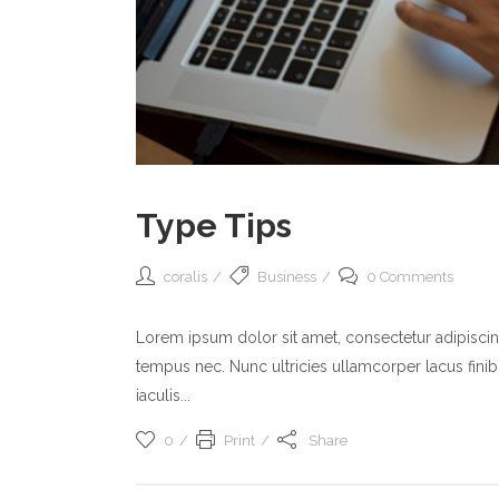
Type Tips
coralis
Business
0 Comments
Lorem ipsum dolor sit amet, consectetur adipiscing 
tempus nec. Nunc ultricies ullamcorper lacus fi
iaculis...
0
Print
Share