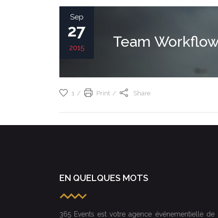
Sep
27
Team Workflo
2015
1
Print
Share
EN QUELQUES MOTS
365 Events est votre agence événementielle de 