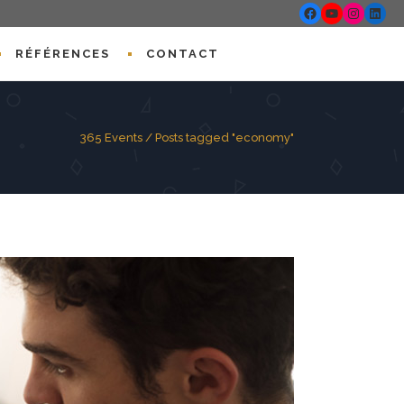
Facebook
YouTube
Instagr
Linke
RÉFÉRENCES
CONTACT
365 Events
/
Posts tagged "economy"