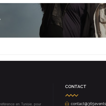
w
CONTACT
contact@365events
référence en Tunisie, pour